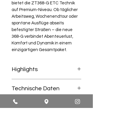
bietet die ZT368-G ETC Technik
auf Premium-Niveau. Ob täglicher
Arbeitsweg, Wochenendtour oder
spontane Ausflüge abseits
befestigter Straßen – die neue
368-G verbindet Abenteuerlust,
Komfort und Dynamik in einem
einzigartigen Gesamtpaket.
Highlights
Neuer 368 cm³ Hochleistungs-
Technische Daten
Einzylinder
Elektronischer Gasgriff (Ride-by-
Wire / ETC)
Motor: 1-Zylinder, 4-Takt, DOHC,
Garantie
Tempomat serienmäßig
flüssigkeitsgekühlt
Sitz- und Griffheizung serienmäßig
Hubraum: 368 cm³
TFT-HD-Farbdisplay mit
Leistung: 38,7 PS (28,5 kW) bei 7.500
✔ 2 Jahre Herstellergarantie
Lieferung
Smartphone-Konnektivität
U/min
inklusive