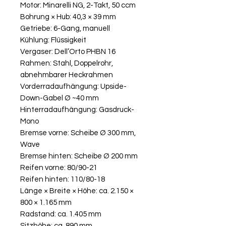
Motor: Minarelli NG, 2-Takt, 50 ccm
Bohrung × Hub: 40,3 × 39 mm
Getriebe: 6-Gang, manuell
Kühlung: Flüssigkeit
Vergaser: Dell’Orto PHBN 16
Rahmen: Stahl, Doppelrohr,
abnehmbarer Heckrahmen
Vorderradaufhängung: Upside-
Down-Gabel Ø ~40 mm
Hinterradaufhängung: Gasdruck-
Mono
Bremse vorne: Scheibe Ø 300 mm,
Wave
Bremse hinten: Scheibe Ø 200 mm
Reifen vorne: 80/90-21
Reifen hinten: 110/80-18
Länge × Breite × Höhe: ca. 2.150 ×
800 × 1.165 mm
Radstand: ca. 1.405 mm
Sitzhöhe: ca. 890 mm