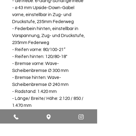
- Getriebe: 6-Gang-Schaltgetriebe
- ø 43 mm Upside-Down-Gabel
vorne, einstellbar in Zug- und
Druckstufe, 235mm Federweg
- Federbein hinten, einstellbar in
Vorspannung, Zug- und Druckstufe,
235mm Federweg
- Reifen vorne: 80/100-21”
- Reifen hinten: 120/80-18"
- Bremse vorne: Wave-
Scheibenbremse Ø 300 mm
- Bremse hinten: Wave-
Scheibenbremse Ø 240 mm
- Radstand: 1.420 mm
- Länge/ Breite/ Höhe: 2.120 / 850 /
1.470 mm
- Sitzhöhe: 890 mm
- Trockengewicht: 137 kg
- Tankvolumen: 20 L
(Achtung: Hier haben wir eine