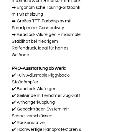
maximale Sicht & markantem Look
➡️ Ergonomische Touring-Sitzbank
mit Sitzheizung
➡️ Großes TFT-Farbdisplay mit
Smartphone-Connectivity
➡️ Beadlock-Alufelgen – maximale
Stabilität bei niedrigem
Reifendruck, ideal für hartes
Gelände
PRO-Ausstattung ab Werk:
✔️ Fully Adjustable Piggyback-
Stoßdämpfer
✔️ Beadlock-Alufelgen
✔️ Seilwinde mit erhöhter Zugkraft
✔️ Anhängerkupplung
✔️ Gepäckträger-System mit
Schnellverschlüssen
✔️ Rückenstütze
✔️ Hochwertige Handprotektoren &