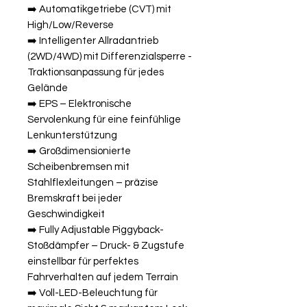
➡️ Automatikgetriebe (CVT) mit
High/Low/Reverse
➡️ Intelligenter Allradantrieb
(2WD/4WD) mit Differenzialsperre -
Traktionsanpassung für jedes
Gelände
➡️ EPS – Elektronische
Servolenkung für eine feinfühlige
Lenkunterstützung
➡️ Großdimensionierte
Scheibenbremsen mit
Stahlflexleitungen – präzise
Bremskraft bei jeder
Geschwindigkeit
➡️ Fully Adjustable Piggyback-
Stoßdämpfer – Druck- & Zugstufe
einstellbar für perfektes
Fahrverhalten auf jedem Terrain
➡️ Voll-LED-Beleuchtung für