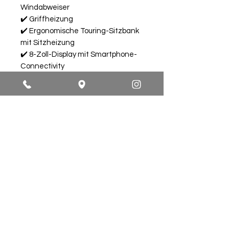
Windabweiser
✔️ Griffheizung
✔️ Ergonomische Touring-Sitzbank
mit Sitzheizung
✔️ 8-Zoll-Display mit Smartphone-
Connectivity
OPTIONALES Zubehörpaket:
Bumper/Schutzbügel vorne und
hinten & Heckbox 100L
für einen Aufpreis von 400€
Verfügbare FARBEN:
Nebula Black
Granite Ridge
Technische Daten
Motor: V-Twin 4-takt SOHC