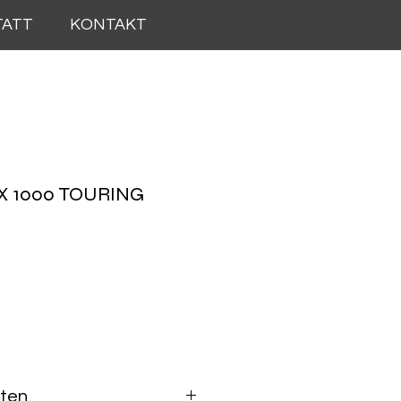
TATT
KONTAKT
X 1000 TOURING
is
aten