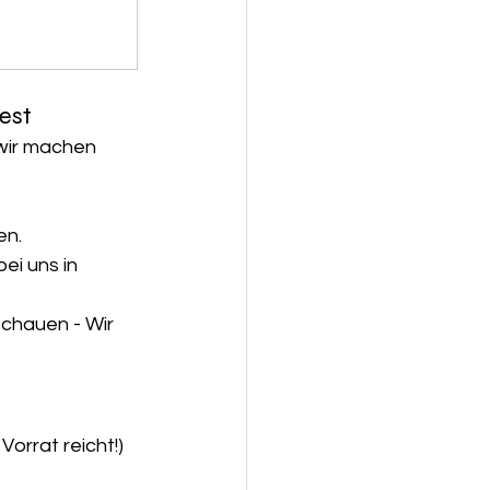
est
 wir machen 
en.
ei uns in 
schauen - Wir 
Vorrat reicht!)