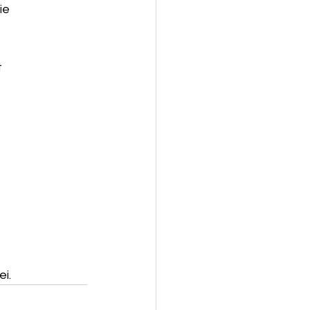
ie
t
ei.