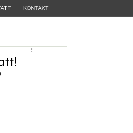
TATT
KONTAKT
att!
!