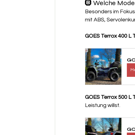
🛞 Welche Modell
Besonders im Fokus
mit ABS, Servolenku
GOES Terrox 400 L 
GO
Me
GOES Terrox 500 L 
Leistung willst. 
GO