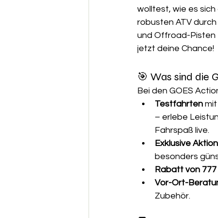
wolltest, wie es sich
robusten ATV durch
und Offroad-Pisten z
jetzt deine Chance!
🎯 Was sind die 
Bei den GOES Actio
Testfahrten
 mi
– erlebe Leistu
Fahrspaß live. 
Exklusive Aktio
besonders güns
Rabatt von 777
Vor-Ort-Beratu
Zubehör. 