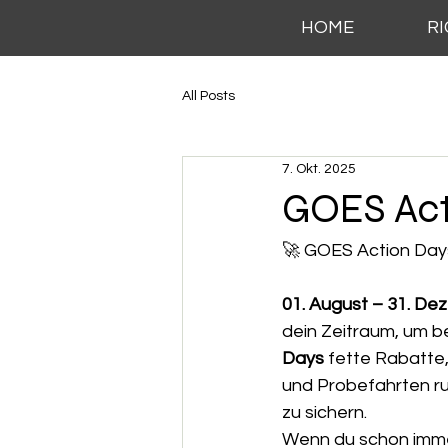
HOME
R
All Posts
7. Okt. 2025
GOES Act
🚀 GOES Action Days
01. August – 31. D
dein Zeitraum, um be
Days
 fette Rabatte,
und Probefahrten r
zu sichern.
Wenn du schon imme