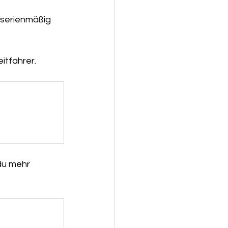
 serienmäßig 
itfahrer. 
du mehr 