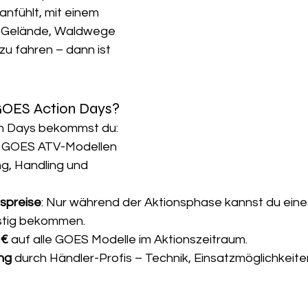
 anfühlt, mit einem 
 Gelände, Waldwege 
u fahren – dann ist 
GOES Action Days?
n Days bekommst du:
t GOES ATV-Modellen 
ng, Handling und 
nspreise
: Nur während der Aktionsphase kannst du eine
tig bekommen. 
 €
 auf alle GOES Modelle im Aktionszeitraum.
ng
 durch Händler-Profis – Technik, Einsatzmöglichkeite