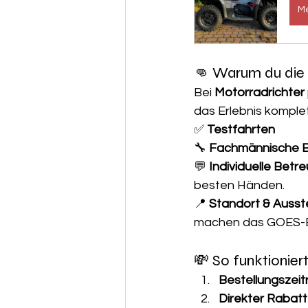
Me
👊 Warum du die 
Bei 
Motorradrichter
das Erlebnis komplet
✅ 
Testfahrten 
🔧 
Fachmännische B
💬 
Individuelle Betr
besten Händen.
📍 
Standort & Ausst
machen das GOES-Er
💸 So funktionier
Bestellungszeit
Direkter Rabatt