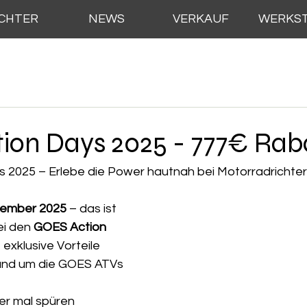
ICHTER
NEWS
VERKAUF
WERKS
ion Days 2025 - 777€ Rab
 2025 – Erlebe die Power hautnah bei Motorradrichter
ezember 2025
 – das ist 
i den 
GOES Action 
 exklusive Vorteile 
und um die GOES ATVs 
r mal spüren 